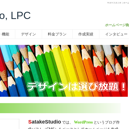
サタケスタジオ｜ホームペ
io, LPC
ホームページ制
・機能
デザイン
料金プラン
作成実績
インタビュー
S
atakeStudio
では、
WordPress
というブログ作