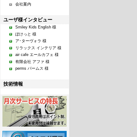
会社案内
ユーザ様インタビュー
Smiley Kids English 様
ぽけっと 様
ア･ターヴォラ 様
リラックス インテリア 様
air cafe エールカフェ 様
有限会社 アファ 様
perms パームス 様
技術情報