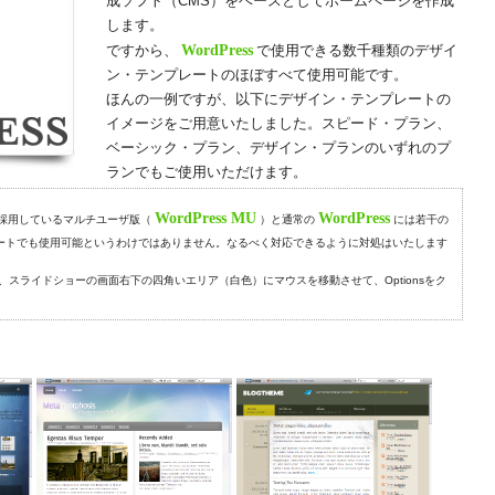
成ソフト（CMS）をベースとしてホームページを作成
します。
ですから、
WordPress
で使用できる数千種類のデザイ
ン・テンプレートのほぼすべて使用可能です。
ほんの一例ですが、以下にデザイン・テンプレートの
イメージをご用意いたしました。スピード・プラン、
ベーシック・プラン、デザイン・プランのいずれのプ
ランでもご使用いただけます。
WordPress MU
WordPress
採用しているマルチユーザ版（
）と通常の
には若干の
ートでも使用可能というわけではありません。なるべく対応できるように対処はいたします
、スライドショーの画面右下の四角いエリア（白色）にマウスを移動させて、Optionsをク