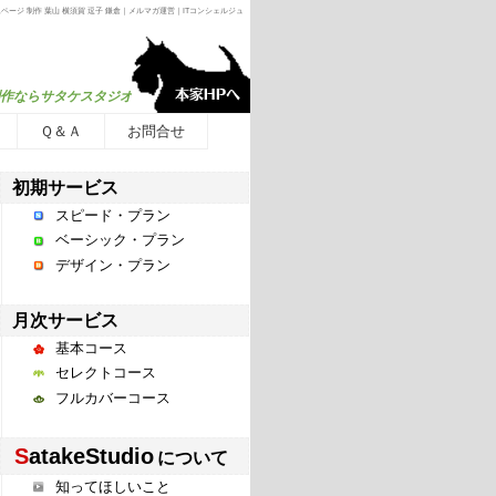
ージ 制作 葉山 横須賀 逗子 鎌倉｜メルマガ運営｜ITコンシェルジュ
作ならサタケスタジオへ
Ｑ＆Ａ
お問合せ
初期サービス
スピード・プラン
ベーシック・プラン
デザイン・プラン
月次サービス
基本コース
セレクトコース
フルカバーコース
S
atakeStudio
について
知ってほしいこと